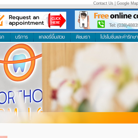
Contact Us
|
Google Ma
Tel: (038)488