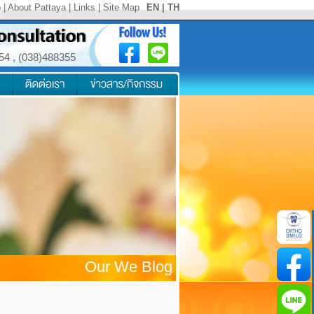
p
|
About Pattaya
|
Links
|
Site Map
EN
|
TH
354
,
(038)488355
Our We Blog