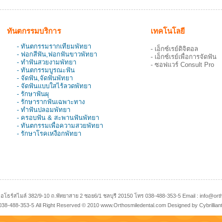
ทันตกรรมบริการ
เทคโนโลยี
- ทันตกรรมรากเทียมพัทยา
- เอ็กซ์เรย์ดิจิตอล
- ฟอกสีฟัน,ฟอกฟันขาวพัทยา
- เอ็กซ์เรย์เพื่อการจัดฟัน
- ทำฟันสวยงามพัทยา
- ซอฟแวร์ Consult Pro
- ทันตกรรมบูรณะฟัน
- จัดฟัน,จัดฟันพัทยา
- จัดฟันแบบใสไร้ลวดพัทยา
- รักษาฟันผุ
- รักษารากฟันเฉพาะทาง
- ทำฟันปลอมพัทยา
- ครอบฟัน & สะพานฟันพัทยา
- ทันตกรรมเพื่อความสวยพัทยา
- รักษาโรคเหงือกพัทยา
อโธร์สไมล์ 382/9-10 ถ.พัทยาสาย 2 ซอย6/1 ชลบุรี 20150 โทร 038-488-353-5 Email :
info@ort
038-488-353-5 All Right Reserved © 2010 www.Orthosmiledental.com Designed by Cybrillian