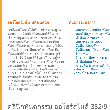
ออร์โธสไมล์ เดนทัล คลินิก
ทันตกรรมบริการ
เรายึดมั่นในการให้บริการด้วยมาตรฐาน
- ทันตกรรมรากเทียมพัทย
ระดับสากลด้วยทีมทันตแพทย์ที่มีความ
- ฟอกสีฟัน,ฟอกฟันขาวพั
เชี่ยวชาญเฉพาะทางทุกสาขา เช่น ทันต
- ทำฟันสวยงามพัทยา
กรรมจัดฟันพัทยา ทันตกรรมรากเทียม
- ทันตกรรมบูรณะฟัน
พัทยา ทันตกรรมเพื่อความสวยงาม ใส่ฟัน
- จัดฟัน,จัดฟันพัทยา
อุดฟัน รักษารากฟันและโรคเหงือก ทีม
- จัดฟันแบบใสไร้ลวดพัทย
ทันตแพทย์พัทยาของเรามีประสบการณ์
- รักษาฟันผุ
มากกว่า 10 ปี และได้รับการฝึกจากทั้งใน
- รักษารากฟันเฉพาะทาง
และต่างประเทศ โดยผ่านการศึกษาทั้งจาก
- ทำฟันปลอมพัทยา
ประเทศสหรัฐอเมริกา แคนาดาและ
- ครอบฟัน & สะพานฟันพั
ออสเตรเลีย มีความรู้ในด้านวิชาการเป็น
- ทันตกรรมเพื่อความสวย
อย่างดี และมีความใส่ใจในการให้บริการ
- รักษาโรคเหงือกพัทยา
ด้วยเทคโนโลยีที่ทันสมัย เครื่องมือและ
อุปกรณ์ครบครันระบบเอ็กเรย์ดิจิตอล
เครื่องเอ็กซ์เรย์จัดฟันพัทยา ระบบปลอด
เชื้อมาตรฐานสากล
คลินิกทันตกรรม ออโธร์สไมล์ 382/9