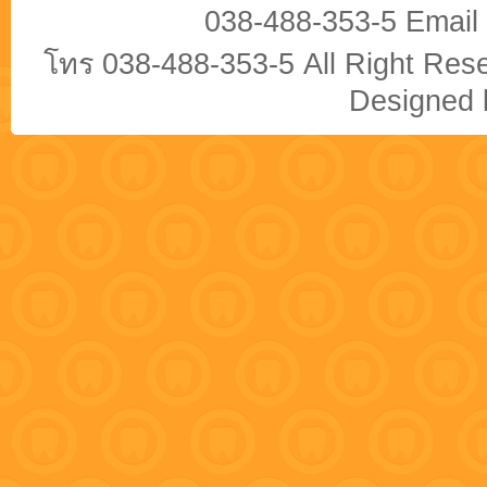
038-488-353-5 Email
โทร 038-488-353-5 All Right Re
Designed b