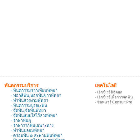
ทันตกรรมบริการ
เทคโนโลยี
- ทันตกรรมรากเทียมพัทยา
- เอ็กซ์เรย์ดิจิตอล
- ฟอกสีฟัน,ฟอกฟันขาวพัทยา
- เอ็กซ์เรย์เพื่อการจัดฟัน
- ทำฟันสวยงามพัทยา
- ซอฟแวร์ Consult Pro
- ทันตกรรมบูรณะฟัน
- จัดฟัน,จัดฟันพัทยา
- จัดฟันแบบใสไร้ลวดพัทยา
- รักษาฟันผุ
- รักษารากฟันเฉพาะทาง
- ทำฟันปลอมพัทยา
- ครอบฟัน & สะพานฟันพัทยา