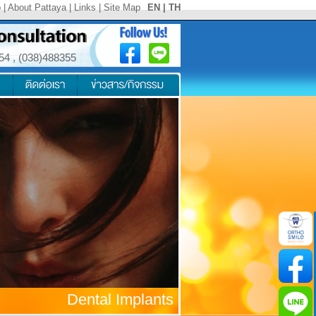
p
|
About Pattaya
|
Links
|
Site Map
EN
|
TH
354
,
(038)488355
Dental Implants