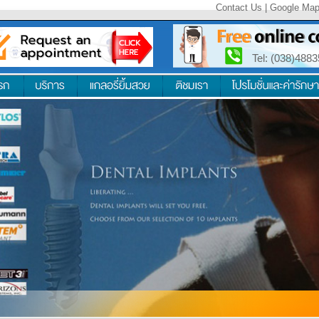
Contact Us
|
Google Ma
Tel: (038)488