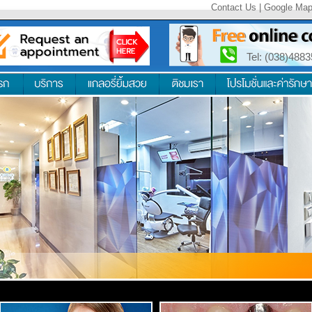
Contact Us
|
Google Ma
Tel: (038)488