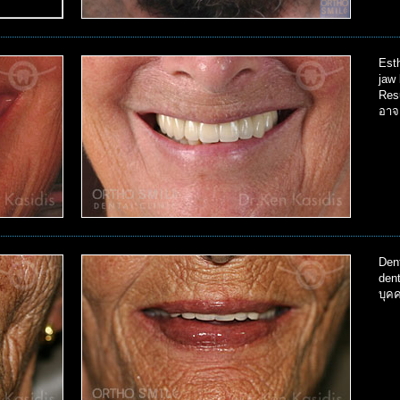
Esth
jaw 
Resu
อาจ
Dent
den
บุคค