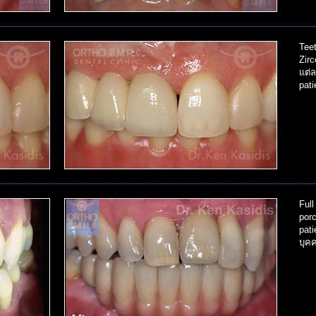
Teet
Zir
แต่
pati
Full
porc
pat
บุค