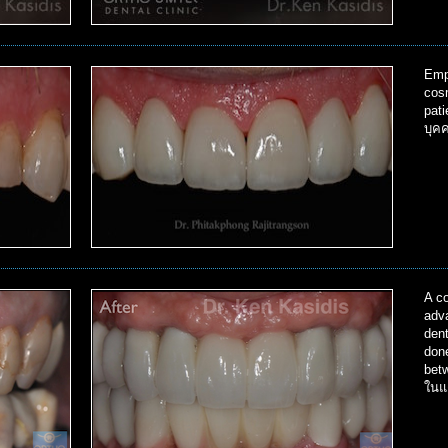
Emp
cos
pat
บุค
A co
adva
dent
don
bet
ในแ