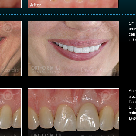
Smi
cro
can
เปล
Ante
plac
Don
Dr.
pat
บุค