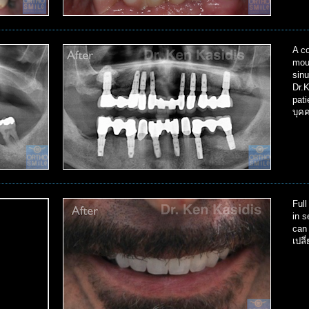
A co
mout
sinu
Dr.
pat
บุค
Full
in s
can
เปล