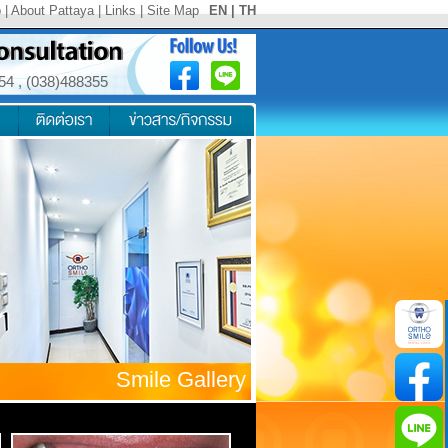
p
|
About Pattaya
|
Links
|
Site Map
EN
|
TH
354
,
(038)488355
Smile Gallery