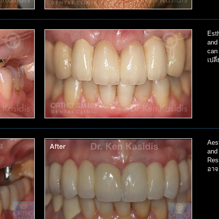
Esth
and
can
เปล
Aest
and
Resu
อาจ