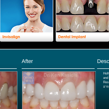
After
Desc
Hol
and 
Resu
อาจ