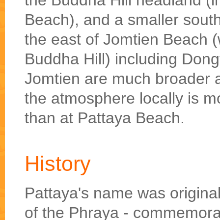
the Buddha Hill headland (i
Beach), and a smaller south
the east of Jomtien Beach (w
Buddha Hill) including Don
Jomtien are much broader a
the atmosphere locally is m
than at Pattaya Beach.
History
Pattaya's name was origina
of the Phraya - commemorat