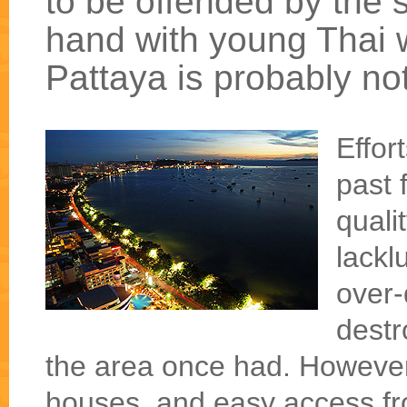
to be offended by the s
hand with young Thai 
Pattaya is probably not
Effor
past 
quali
lackl
over-
destr
the area once had. However,
houses, and easy access fro