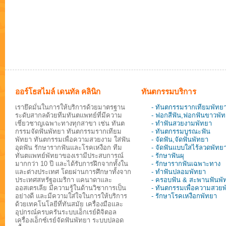
ออร์โธสไมล์ เดนทัล คลินิก
ทันตกรรมบริการ
เรายึดมั่นในการให้บริการด้วยมาตรฐาน
- ทันตกรรมรากเทียมพัทย
ระดับสากลด้วยทีมทันตแพทย์ที่มีความ
- ฟอกสีฟัน,ฟอกฟันขาวพั
เชี่ยวชาญเฉพาะทางทุกสาขา เช่น ทันต
- ทำฟันสวยงามพัทยา
กรรมจัดฟันพัทยา ทันตกรรมรากเทียม
- ทันตกรรมบูรณะฟัน
พัทยา ทันตกรรมเพื่อความสวยงาม ใส่ฟัน
- จัดฟัน,จัดฟันพัทยา
อุดฟัน รักษารากฟันและโรคเหงือก ทีม
- จัดฟันแบบใสไร้ลวดพัทย
ทันตแพทย์พัทยาของเรามีประสบการณ์
- รักษาฟันผุ
มากกว่า 10 ปี และได้รับการฝึกจากทั้งใน
- รักษารากฟันเฉพาะทาง
และต่างประเทศ โดยผ่านการศึกษาทั้งจาก
- ทำฟันปลอมพัทยา
ประเทศสหรัฐอเมริกา แคนาดาและ
- ครอบฟัน & สะพานฟันพั
ออสเตรเลีย มีความรู้ในด้านวิชาการเป็น
- ทันตกรรมเพื่อความสวย
อย่างดี และมีความใส่ใจในการให้บริการ
- รักษาโรคเหงือกพัทยา
ด้วยเทคโนโลยีที่ทันสมัย เครื่องมือและ
อุปกรณ์ครบครันระบบเอ็กเรย์ดิจิตอล
เครื่องเอ็กซ์เรย์จัดฟันพัทยา ระบบปลอด