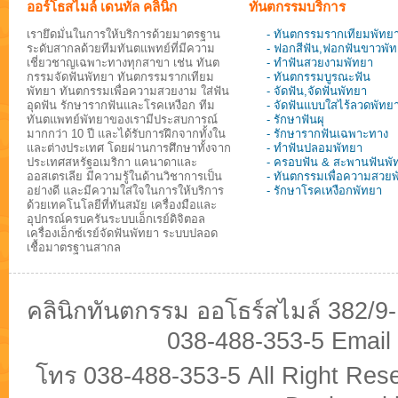
ออร์โธสไมล์ เดนทัล คลินิก
ทันตกรรมบริการ
เรายึดมั่นในการให้บริการด้วยมาตรฐาน
- ทันตกรรมรากเทียมพัทย
ระดับสากลด้วยทีมทันตแพทย์ที่มีความ
- ฟอกสีฟัน,ฟอกฟันขาวพั
เชี่ยวชาญเฉพาะทางทุกสาขา เช่น ทันต
- ทำฟันสวยงามพัทยา
กรรมจัดฟันพัทยา ทันตกรรมรากเทียม
- ทันตกรรมบูรณะฟัน
พัทยา ทันตกรรมเพื่อความสวยงาม ใส่ฟัน
- จัดฟัน,จัดฟันพัทยา
อุดฟัน รักษารากฟันและโรคเหงือก ทีม
- จัดฟันแบบใสไร้ลวดพัทย
ทันตแพทย์พัทยาของเรามีประสบการณ์
- รักษาฟันผุ
มากกว่า 10 ปี และได้รับการฝึกจากทั้งใน
- รักษารากฟันเฉพาะทาง
และต่างประเทศ โดยผ่านการศึกษาทั้งจาก
- ทำฟันปลอมพัทยา
ประเทศสหรัฐอเมริกา แคนาดาและ
- ครอบฟัน & สะพานฟันพั
ออสเตรเลีย มีความรู้ในด้านวิชาการเป็น
- ทันตกรรมเพื่อความสวย
อย่างดี และมีความใส่ใจในการให้บริการ
- รักษาโรคเหงือกพัทยา
ด้วยเทคโนโลยีที่ทันสมัย เครื่องมือและ
อุปกรณ์ครบครันระบบเอ็กเรย์ดิจิตอล
เครื่องเอ็กซ์เรย์จัดฟันพัทยา ระบบปลอด
เชื้อมาตรฐานสากล
คลินิกทันตกรรม ออโธร์สไมล์ 382/9
038-488-353-5 Email
โทร 038-488-353-5 All Right Re