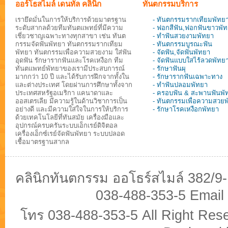
ออร์โธสไมล์ เดนทัล คลินิก
ทันตกรรมบริการ
เรายึดมั่นในการให้บริการด้วยมาตรฐาน
- ทันตกรรมรากเทียมพัทย
ระดับสากลด้วยทีมทันตแพทย์ที่มีความ
- ฟอกสีฟัน,ฟอกฟันขาวพั
เชี่ยวชาญเฉพาะทางทุกสาขา เช่น ทันต
- ทำฟันสวยงามพัทยา
กรรมจัดฟันพัทยา ทันตกรรมรากเทียม
- ทันตกรรมบูรณะฟัน
พัทยา ทันตกรรมเพื่อความสวยงาม ใส่ฟัน
- จัดฟัน,จัดฟันพัทยา
อุดฟัน รักษารากฟันและโรคเหงือก ทีม
- จัดฟันแบบใสไร้ลวดพัทย
ทันตแพทย์พัทยาของเรามีประสบการณ์
- รักษาฟันผุ
มากกว่า 10 ปี และได้รับการฝึกจากทั้งใน
- รักษารากฟันเฉพาะทาง
และต่างประเทศ โดยผ่านการศึกษาทั้งจาก
- ทำฟันปลอมพัทยา
ประเทศสหรัฐอเมริกา แคนาดาและ
- ครอบฟัน & สะพานฟันพั
ออสเตรเลีย มีความรู้ในด้านวิชาการเป็น
- ทันตกรรมเพื่อความสวย
อย่างดี และมีความใส่ใจในการให้บริการ
- รักษาโรคเหงือกพัทยา
ด้วยเทคโนโลยีที่ทันสมัย เครื่องมือและ
อุปกรณ์ครบครันระบบเอ็กเรย์ดิจิตอล
เครื่องเอ็กซ์เรย์จัดฟันพัทยา ระบบปลอด
เชื้อมาตรฐานสากล
คลินิกทันตกรรม ออโธร์สไมล์ 382/9
038-488-353-5 Email
โทร 038-488-353-5 All Right Re