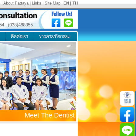
p
|
About Pattaya
|
Links
|
Site Map
EN
|
TH
354
,
(038)488355
Meet The Dentist