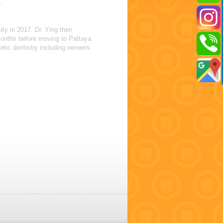
์
ity in 2017. Dr. Ying then
months before moving to Pattaya
etic dentistry including veneers